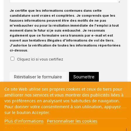
Je certifie que les informations contenues dans cette
candidature sont vraies et complètes. Je comprends que les
fausses informations peuvent être des motifs de ne pas
m'embaucher ou pour la résiliation immédiate de l'emploi à tout
moment dans le futur si je suis embauché. Je reconnais
également que ce formulaire sera transmis par e-mail et est
ouvert aux tentatives illégales d'informations de vol de tiers.
J'autorise la vérification de toutes les informations répertoriées
ci-dessus.
Cliquez ici si vous certifiez
Ce site Web utilise ses propres cookies et ceux de tiers pour
améliorer nos services et vous montrer des publicités liées à
vos préférences en analysant vos habitudes de navigation.
Pour donner votre consentement à son utilisation, appuyez
Catégories
sur le bouton Accepter.
Blog
Plus d'informations
Personnaliser les cookies
Contactez Nous