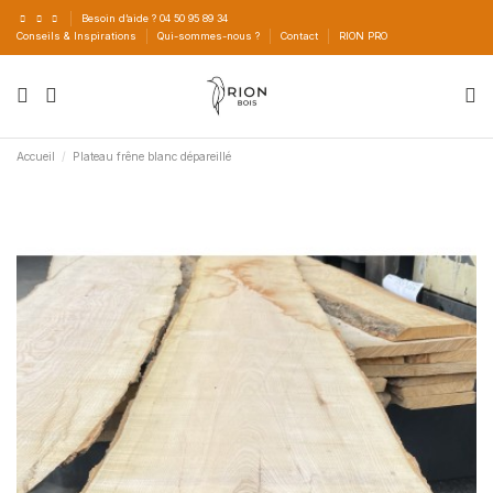
Besoin d’aide ? 04 50 95 89 34
Conseils & Inspirations
Qui-sommes-nous ?
Contact
RION PRO
Accueil
Plateau frêne blanc dépareillé