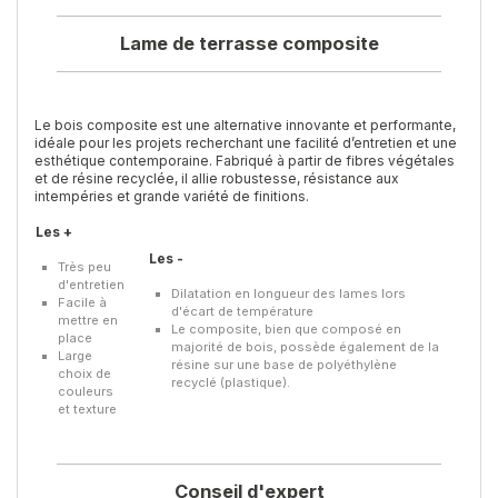
Lame de terrasse composite
Le bois composite est une alternative innovante et performante,
idéale pour les projets recherchant une facilité d’entretien et une
esthétique contemporaine. Fabriqué à partir de fibres végétales
et de résine recyclée, il allie robustesse, résistance aux
intempéries et grande variété de finitions.
Les +
Les -
Très peu
d'entretien
Dilatation en longueur des lames lors
Facile à
d'écart de température
mettre en
Le composite, bien que composé en
place
majorité de bois, possède également de la
Large
résine sur une base de polyéthylène
choix de
recyclé (plastique).
couleurs
et texture
Conseil d'expert