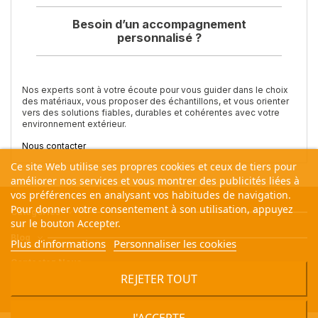
Besoin d’un accompagnement
personnalisé ?
Nos experts sont à votre écoute pour vous guider dans le choix
des matériaux, vous proposer des échantillons, et vous orienter
vers des solutions fiables, durables et cohérentes avec votre
environnement extérieur.
Nous contacter
Ce site Web utilise ses propres cookies et ceux de tiers pour
améliorer nos services et vous montrer des publicités liées à
vos préférences en analysant vos habitudes de navigation.
Pour donner votre consentement à son utilisation, appuyez
Catégories
sur le bouton Accepter.
Blog
Plus d'informations
Personnaliser les cookies
Contactez Nous
REJETER TOUT
Nous suivre