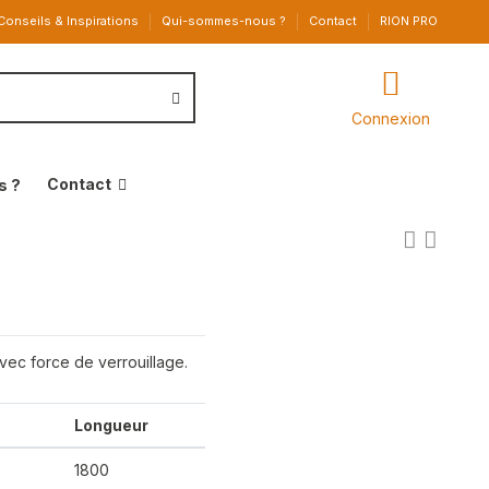
Conseils & Inspirations
Qui-sommes-nous ?
Contact
RION PRO
Connexion
Contact
s ?
avec force de verrouillage.
Longueur
1800