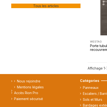
Tous les articles
WESTAG
Porte tubul
recouvrem
Affichage 1-
Catégories
Nous rejoindre
Mentions légales
Panneaux
Accès Rion Pro
Escaliers / Barr
Paiement sécurisé
Sols et Murs
Bardages extér