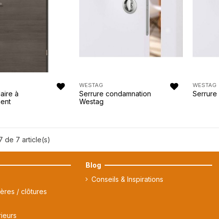
WESTAG
WESTAG
aire à
Serrure condamnation
Serrure
ent
Westag
7 de 7 article(s)
Blog
Conseils & Inspirations
ières / clôtures
ieurs