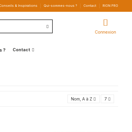
Conseils & Inspirations
Qui-sommes-nous ?
Contact
RION PRO
Connexion
Contact
s ?
Nom, A à Z
7