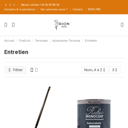
Besoin d’aide ? 04 50 95 89 34
Conseils & Inspirations
Qui-sommes-nous ?
Contact
RION PRO
Accueil
Produits
Terrasses
Accessoires Terrasse
Entretien
Entretien
Filtrer
Nom, A à Z
3