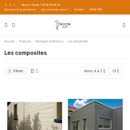
Besoin d’aide ? 04 50 95 89 34
Conseils & Inspirations
Qui-sommes-nous ?
Contact
RION PRO
Accueil
Produits
Bardages extérieurs
Les composites
Les composites
Filtrer
Nom, A à Z
13